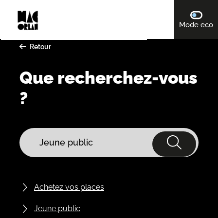
A
désact
Mode eco
ll
e
Retour
r
a
Que recherchez-vous
u
c
?
o
n
t
Vous cherchez une actualité, un événement, une répon
e
n
u
Achetez vos places
Jeune public