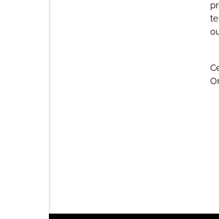
pr
te
ou
Ce
Or