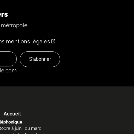
ers
 métropole.
os mentions légales
.
laumin - ©Mac Orlan
le.com
Accueil
léphonique
tobre à juin : du mardi