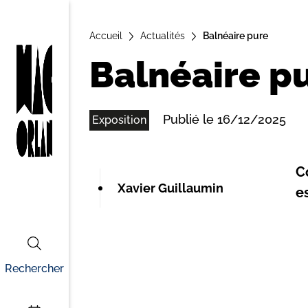
A
Accueil
ll
Actualités
Balnéaire pure
e
Balnéaire p
r
a
u
Publié le 16/12/2025
Exposition
c
o
n
C
t
Xavier Guillaumin
e
e
n
u
Rechercher