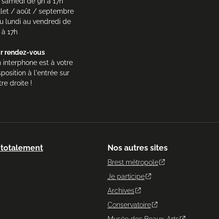
 samedi de 9h à 17h
illet / août / septembre
du lundi au vendredi de
 à 17h
r rendez-vous
 interphone est à votre
sposition à l'entrée sur
tre droite !
: totalement
Nos autres sites
Brest métropole
Je participe
Archives
Conservatoire