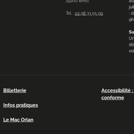
29200 Brest
au
ju
Tel. :
02 98 33 55 90
: 
9h
Su
Un
di
vo
Billetterie
Accessibilité 
conforme
Infos pratiques
Le Mac Orlan