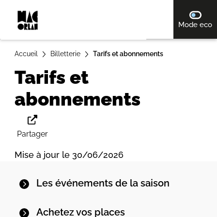
A
désact
Mode eco
ll
e
r
Accueil
Billetterie
Tarifs et abonnements
a
Tarifs et
u
c
abonnements
o
n
t
Partager
e
Mise à jour le 30/06/2026
n
u
Les événements de la saison
Achetez vos places