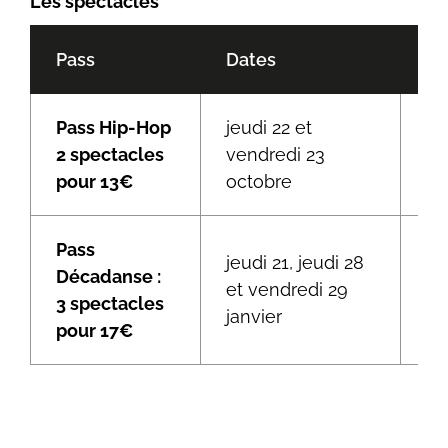
Les spectacles
Pass
Dates
Sp
Pass Hip-Hop
jeudi 22 et
2 spectacles
vendredi 23
KO
pour 13€
octobre
Pass
jeudi 21, jeudi 28
Sn
Décadanse :
et vendredi 29
Dr
3 spectacles
janvier
Ca
pour 17€