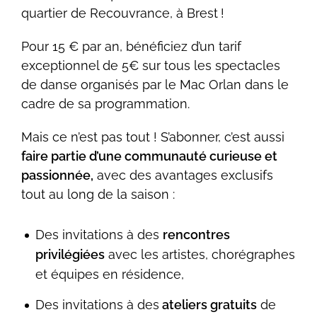
quartier de Recouvrance, à Brest
!
Pour 15
€
par an, b
é
n
é
ficiez d
’
un tarif
exceptionnel de 5
€
sur tous les spectacles
de danse organis
é
s par le Mac Orlan dans le
cadre de sa programmation.
Mais ce n’est pas tout ! S’abonner, c’est aussi
faire partie d’une communauté curieuse et
passionnée,
avec des avantages exclusifs
tout au long de la saison :
Des invitations à des
rencontres
privilégiées
avec les artistes, chorégraphes
et équipes en résidence,
Des invitations à des
ateliers gratuits
de