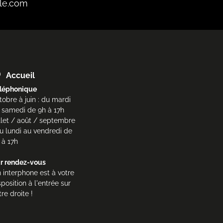
le.com
Accueil
léphonique
tobre à juin : du mardi
 samedi de 9h à 17h
illet / août / septembre
du lundi au vendredi de
 à 17h
r rendez-vous
 interphone est à votre
sposition à l'entrée sur
tre droite !