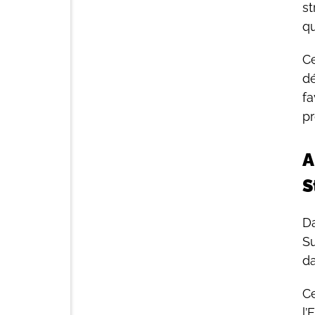
st
qu
Ce
dé
fa
pr
A
S
Da
Su
da
Ce
l’