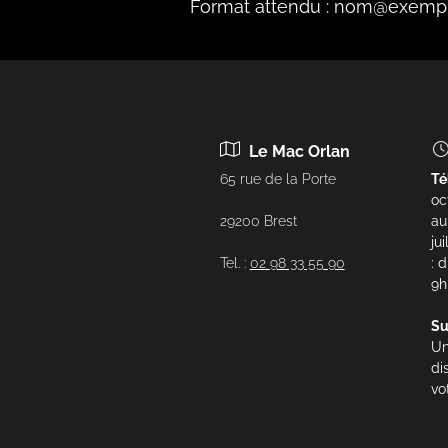
Format attendu : nom@exemp
Le Mac Orlan
65 rue de la Porte
Té
oc
29200 Brest
au
ju
Tel. :
02 98 33 55 90
: 
9h
Su
Un
di
vo