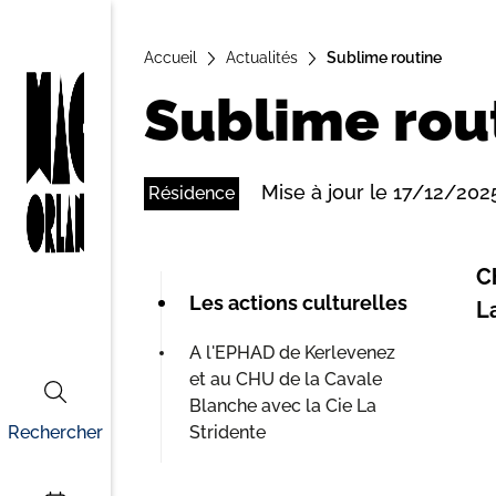
A
Accueil
ll
Actualités
Sublime routine
e
Sublime rou
r
a
u
Mise à jour le 17/12/202
Résidence
c
o
n
C
t
Les actions culturelles
L
e
A l'EPHAD de Kerlevenez
n
et au CHU de la Cavale
u
Blanche avec la Cie La
Rechercher
Stridente